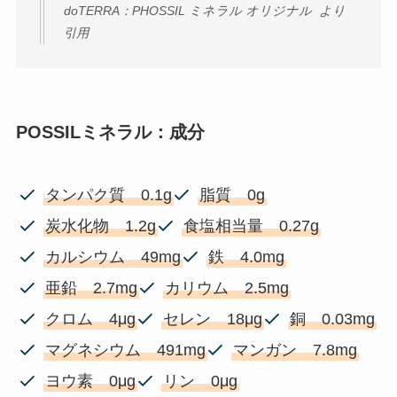
doTERRA：PHOSSIL ミネラル オリジナル より
引用
POSSILミネラル：成分
タンパク質 0.1g
脂質 0g
炭水化物 1.2g
食塩相当量 0.27g
カルシウム 49mg
鉄 4.0mg
亜鉛 2.7mg
カリウム 2.5mg
クロム 4μg
セレン 18μg
銅 0.03mg
マグネシウム 491mg
マンガン 7.8mg
ヨウ素 0μg
リン 0μg